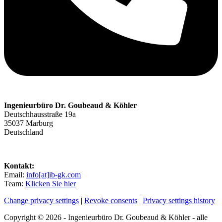
Ingenieurbüro Dr. Goubeaud & Köhler
Deutschhausstraße 19a
35037 Marburg
Deutschland
Kontakt:
Email:
info[at]ib-gk.com
Team:
Klicken Sie hier
Change privacy settings
|
Revoke consents
|
Privacy settings history
Copyright © 2026 - Ingenieurbüro Dr. Goubeaud & Köhler - alle